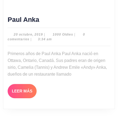
Paul
Paul Anka
Anka
20
1000
20 octubre, 2019
|
1000 Oldies
|
0
octubre,
Oldies
comentarios
|
3:34 am
2019
Primeros años de Paul Anka Paul Anka nació en
Ottawa, Ontario, Canadá. Sus padres eran de origen
sirio, Camelia (Tannis) y Andrew Emile «Andy» Anka,
dueños de un restaurante llamado
LEER
LEER MÁS
MÁS