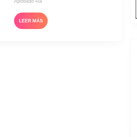
Apodado «la
LEER
LEER MÁS
MÁS