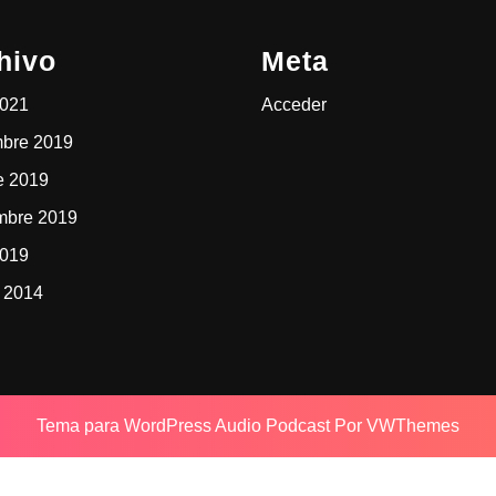
hivo
Meta
2021
Acceder
mbre 2019
e 2019
mbre 2019
2019
 2014
Tema para WordPress Audio Podcast
Por VWThemes
Desplazar
hacia