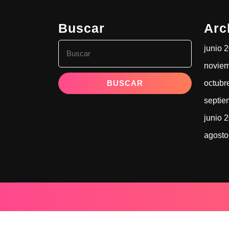
Buscar
Arc
Buscar:
junio 
novie
octubr
septie
junio 
agosto