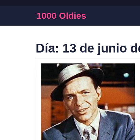
Saltar
al
1000 Oldies
contenido
Saltar
al
contenido
Día:
13 de junio d